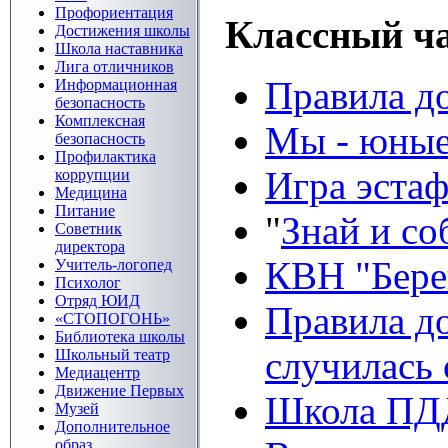
Профориентация
Классный ч
Достижения школы
Школа наставника
Лига отличников
Правила д
Информационная
безопасность
Комплексная
Мы - юные
безопасность
Профилактика
Игра эстаф
коррупции
Медицина
Питание
"
Знай и со
Советник
директора
КВН "Берег
Учитель-логопед
Психолог
Отряд ЮИД
Правила до
«СТОПОГОНЬ»
Библиотека школы
случилась 
Школьный театр
Медиацентр
Движение Первых
Школа ПДД
Музей
Дополнительное
образ...