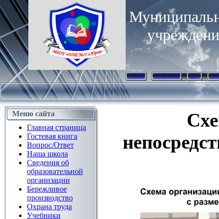
Муниципальн
учреждени
главная
регистрация
вход
вых
Меню сайта
Схе
Главная страница
непосредст
Гостевая книга
Вопрос/Ответ
Наша школа
Сведения об
образовательной
организации
Бережливое
производство
Охрана труда
Учебники