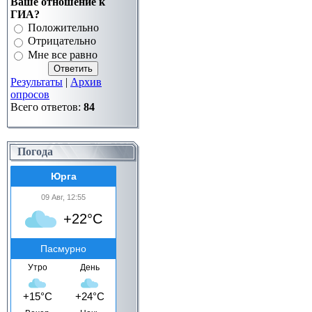
Ваше отношение к
ГИА?
Положительно
Отрицательно
Мне все равно
Результаты
|
Архив
опросов
Всего ответов:
84
Погода
Юрга
09 Авг, 12:55
+22°C
Пасмурно
Утро
День
+15°C
+24°C