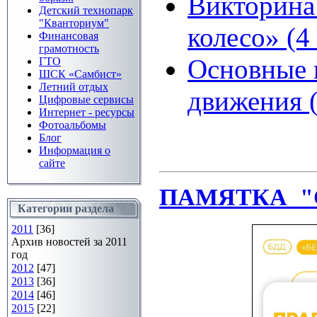
Викторина
Детский технопарк
"Кванториум"
колесо» (4
Финансовая
грамотность
Основные 
ГТО
ШСК «Самбист»
Летний отдых
движения (
Цифровые сервисы
Интернет - ресурсы
Фотоальбомы
Блог
Информация о
сайте
ПАМЯТКА "С
Категории раздела
2011
[36]
Архив новостей за 2011
год
2012
[47]
2013
[36]
2014
[46]
2015
[22]